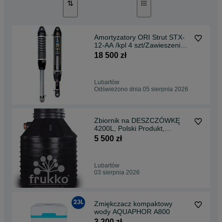
Amortyzatory ORI Strut STX-
12-AA /kpl 4 szt/Zawieszenie
OffRoad, Zmota
18 500 zł
Lubartów
Odświeżono dnia 05 sierpnia 2026
Zbiornik na DESZCZÓWKĘ
4200L, Polski Produkt,
Nadstawka, Wyjście na pompę
5 500 zł
Lubartów
03 sierpnia 2026
Zmiękczacz kompaktowy
wody AQUAPHOR A800
3 200 zł