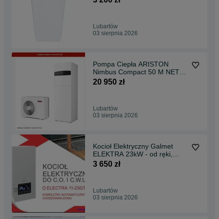
Lubartów
03 sierpnia 2026
Pompa Ciepła ARISTON
Nimbus Compact 50 M NET
R32 - od ręki
20 950 zł
Lubartów
03 sierpnia 2026
Kocioł Elektryczny Galmet
ELEKTRA 23kW - od ręki,
Promocja
3 650 zł
Lubartów
03 sierpnia 2026