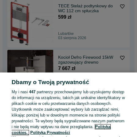
TECE Stelaż podtynkowy do
WC 112 cm spłuczka
599 zł
Lubartów
03 sierpnia 2026
Kocioł Defro Firewood 15kW
zgazowujący drewno
7 667 zł
Dbamy o Twoją prywatność
Lubartów
03 sierpnia 2026
My i nasi
447
partnerzy przechowujemy lub uzyskujemy dostęp
do informacji na urządzeniu, takich jak unikalne identyfikatory w
plikach cookie w celu przetwarzania danych osobowych.
Kocioł na zgazowanie drewna
Użytkownik może zaakceptować wybory lub zarządzać nimi,
Rakoczy Smart RHV 23kW
klikając poniżej lub w dowolnym momencie na stronie polityki
20 747,25 zł
prywatności. Te wybory będą sygnalizowane naszym partnerom
i nie będą miały wpływu na dane przeglądania.
Polityka
cookies,
Polityka Prywatności
Lubartów