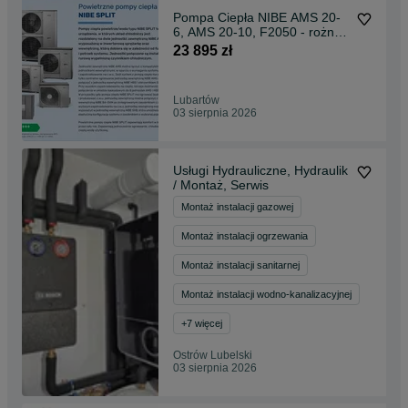
Pompa Ciepła NIBE AMS 20-
6, AMS 20-10, F2050 - rożne
moce i modele
23 895 zł
Lubartów
03 sierpnia 2026
Usługi Hydrauliczne, Hydraulik
/ Montaż, Serwis
Montaż instalacji gazowej
Montaż instalacji ogrzewania
Montaż instalacji sanitarnej
Montaż instalacji wodno-kanalizacyjnej
+
7
więcej
Ostrów Lubelski
03 sierpnia 2026